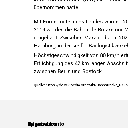
übernommen hatte.
Mit Fördermitteln des Landes wurden 20
2019 wurden die Bahnhöfe Bölzke und 
umgebaut. Zwischen März und Juni 2025
Hamburg
, in der sie für
Baulogistikverke
Höchstgeschwindigkeit von 80 km/h ertü
Ertüchtigung des 42 km langen Abschnitts
zwischen Berlin und
Rostock
Quelle: https://de.wikipedia.org/wiki/Bahnstrecke_N
Verein
Spendenkonto
Information
Angebote