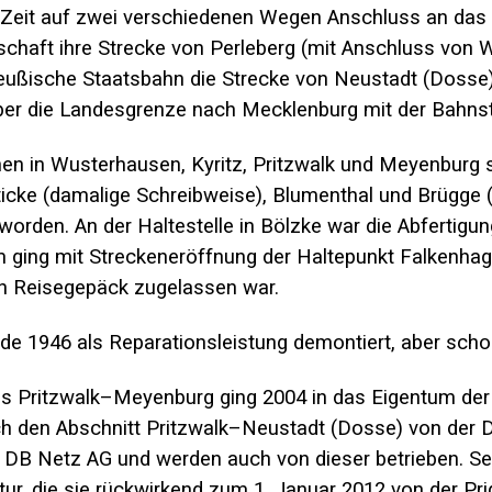
zer Zeit auf zwei verschiedenen Wegen Anschluss an d
schaft
ihre Strecke von Perleberg (mit Anschluss von W
eußische Staatsbahn
die Strecke von Neustadt (Dosse)
über die Landesgrenze nach Mecklenburg mit der
Bahns
onen in Wusterhausen,
Kyritz
,
Pritzwalk
und
Meyenburg
s
icke
(damalige Schreibweise),
Blumenthal
und
Brügge (
worden. An der Haltestelle in Bölzke war die Abfertig
ing mit Streckeneröffnung der Haltepunkt Falkenhagen
on Reisegepäck zugelassen war.
rde 1946
als Reparationsleistung demontiert
, aber sch
tes Pritzwalk–Meyenburg ging 2004 in das Eigentum de
h den Abschnitt Pritzwalk–Neustadt (Dosse) von der 
DB Netz AG und werden auch von dieser betrieben. Seit
ktur, die sie rückwirkend zum 1. Januar 2012 von der P