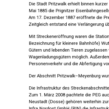
Die Stadt Pritzwalk erhielt binnen kur
Mai 1885 die
Prignitzer Eisenbahngesell
Am 17. Dezember 1887 eröffnete die
Pr
Zeitgleich entstand eine Verlängerung 
Mit Streckeneröffnung waren die Stati
Bezeichnung für kleinere Bahnhöfe)
Wut
Gütern und lebenden Tieren zugelassen 
Wagenladungsgütern möglich. Außerdem g
Personenverkehr und die Abfertigung v
Der Abschnitt Pritzwalk–Meyenburg wu
Die Infrastruktur des Streckenabschnit
Zum 1. März 2008 pachtete die PEG auc
Neustadt (Dosse) gehören weiterhin zur 
Infra Nordost GmbH
(RIN) die Infrastru