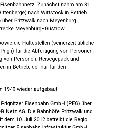
as Eisenbahnnetz. Zunächst nahm am 31.
ittenberge) nach Wittstock in Betrieb.
 über Pritzwalk nach Meyenburg.
trecke Meyenburg–Güstrow
.
owie die Haltestellen (seinerzeit übliche
Prign)
für die Abfertigung von Personen,
ung von Personen, Reisegepäck und
 in Betrieb, der nur für den
on 1949 wieder aufgebaut.
r
Prignitzer Eisenbahn GmbH
(PEG) über.
DB Netz AG. Die Bahnhöfe Pritzwalk und
 dem 10. Juli 2012 betreibt die
Regio
rignitzer Eisenbahn Infrastruktur GmbH