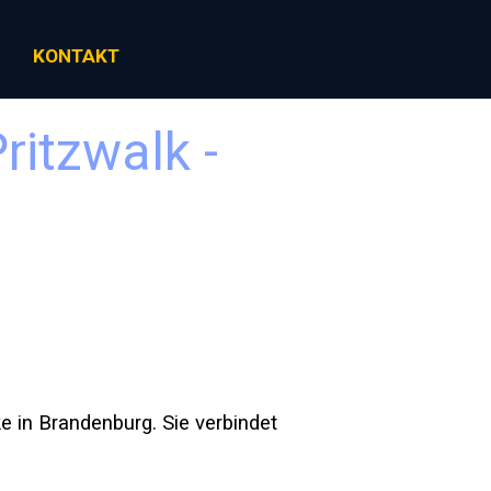
KONTAKT
▼
itzwalk - 
ke
in
Brandenburg
. Sie verbindet