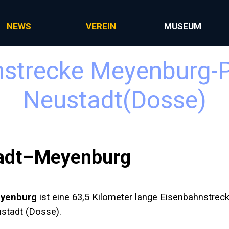
Menü überspringen
NEWS
VEREIN
MUSEUM
strecke Meyenburg-Pr
Neustadt(Dosse)
tadt–Meyenburg
eyenburg
ist eine 63,5 Kilometer lange
Eisenbahnstrec
stadt (Dosse)
.