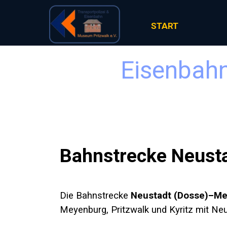
Direkt zum Seiteninhalt
START
Eisenbahn
Bahnstrecke Neus
Die Bahnstrecke
Neustadt (Dosse)–M
Meyenburg
,
Pritzwalk
und
Kyritz
mit
Neu