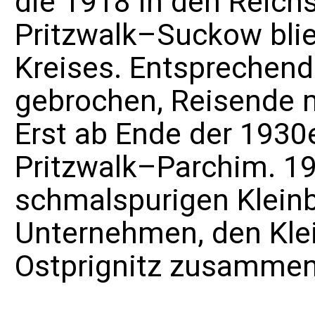
die 1918 in den
Reich
Pritzwalk–Suckow bli
Kreises. Entsprechend
gebrochen, Reisende 
Erst ab Ende der 193
Pritzwalk–Parchim. 19
schmalspurigen Kleinb
Unternehmen, den
Kle
Ostprignitz
zusammeng