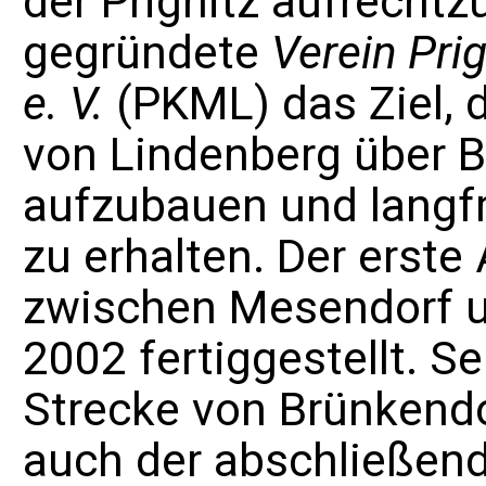
der Prignitz aufrechtz
gegründete
Verein Pri
e. V.
(PKML) das Ziel, d
von
Lindenberg
über B
aufzubauen und langf
zu erhalten. Der erst
zwischen Mesendorf u
2002 fertiggestellt. S
Strecke von Brünkendor
auch der abschließen