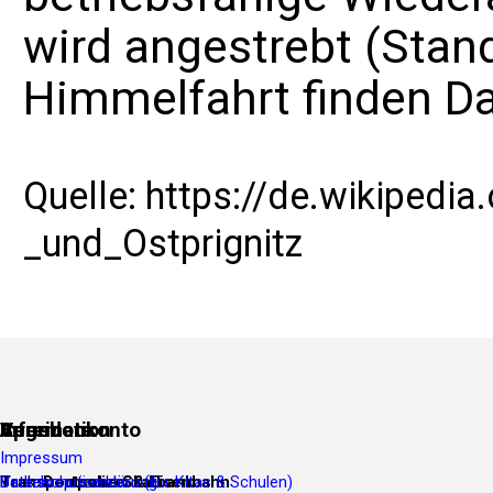
wird angestrebt (Stan
Himmelfahrt finden Da
Quelle:
https://de.wikipedia
_und_Ostprignitz
Verein
Spendenkonto
Information
Angebote
Impressum
Transportpolizei & Eisenbahn
Bank:
Datenschutzerklärung
Verkehrsprävention (für Kitas & Schulen)
Deutsche Skatbank