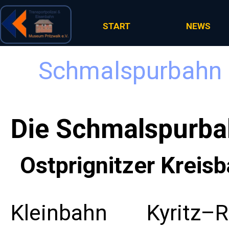
Direkt zum Seiteninhalt
START
NEWS
Schmalspurbahn Pr
Die Schmalspurb
Ostprignitzer Kreis
Kleinbahn Kyritz–Re